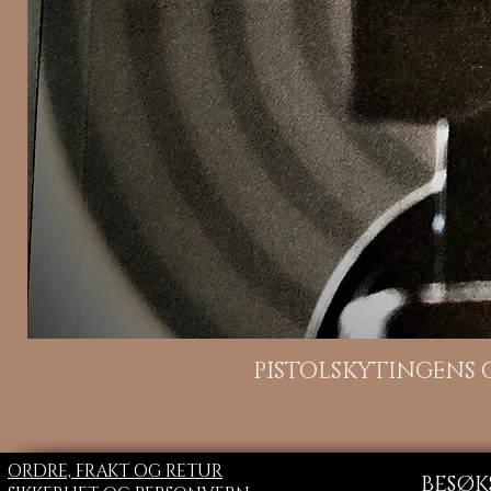
H
PISTOLSKYTINGENS
ORDRE, FRAKT OG RETUR
BESØK