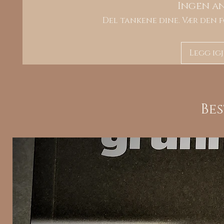
Ingen a
Del tankene dine. Vær den f
Legg ig
Be