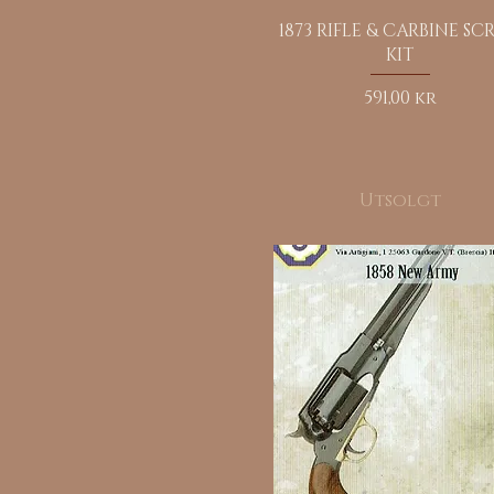
Hurtigvisning
1873 RIFLE & CARBINE SC
KIT
Pris
591,00 kr
Utsolgt