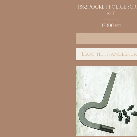
Hurtigvisning
1862 POCKET POLICE SC
KIT
Pris
323,00 kr
Legg til i handleku