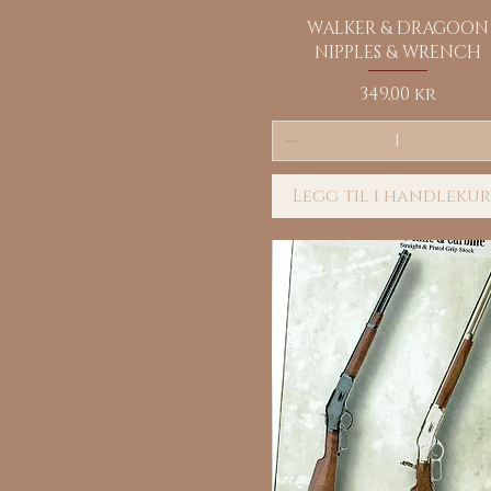
Hurtigvisning
WALKER & DRAGOON
NIPPLES & WRENCH
Pris
349,00 kr
Legg til i handleku