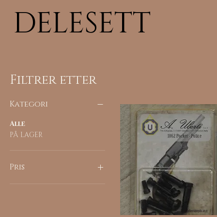
DELESETT
Filtrer etter
Kategori
Alle
PÅ LAGER
Pris
278 kr
802 kr