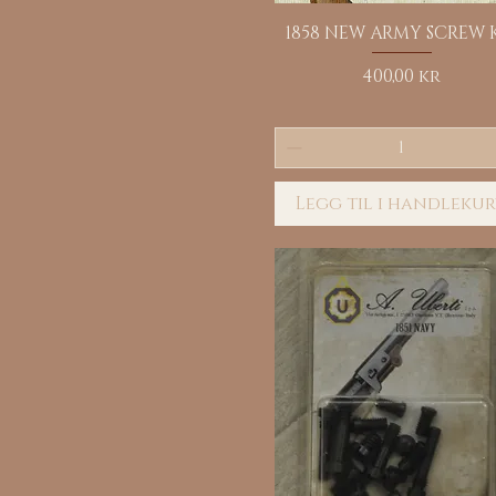
Hurtigvisning
1858 NEW ARMY SCREW 
Pris
400,00 kr
Legg til i handleku