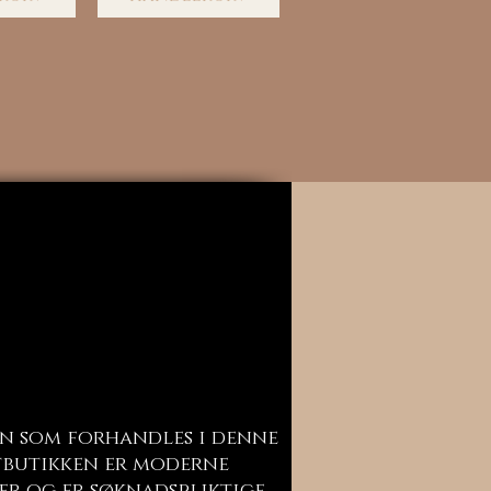
n som forhandles i denne
butikken er moderne
er og er søknadspliktige.