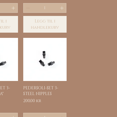
il i
Legg til i
kurv
handlekurv
sning
Hurtigvisning
ET 3-
PEDERSOLI-SET 3-
A"
STEEL NIPPLES
Pris
200,00 kr