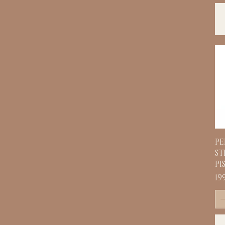
PE
ST
PI
Pr
19