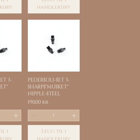
kurv
handlekurv
sning
Hurtigvisning
ET 3-
PEDERSOLI-SET 3-
ET"
SHARPS"MUSKET"
NIPPLE-STEEL
Pris
190,00 kr
il i
Legg til i
kurv
handlekurv