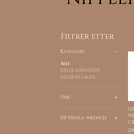
Filtrer etter
Kategori
Alle
DELER HÅNVÅPEN
DELER PÅ LAGER
Pris
US
37 kr
1 045 kr
W
DP Nipple wrench
C
Pr
20
Nipple slot 196" 5mm