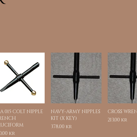
Hurtigvisning
Hurtigvisning
Hurtigvi
A 015 COLT NIPPLE
NAVY-ARMY NIPPLES
CROSS WRE
RENCH
KIT (X KEY)
Pris
213,00 kr
RUCIFORM
Pris
378,00 kr
is
0,00 kr