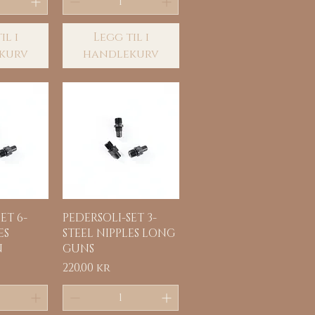
il i
Legg til i
kurv
handlekurv
sning
Hurtigvisning
ET 6-
PEDERSOLI-SET 3-
ES
STEEL NIPPLES LONG
N
GUNS
Pris
220,00 kr