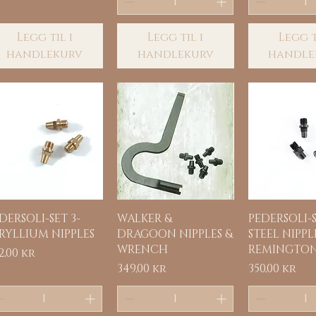
Legg til i
Legg til i
Legg t
handlekurv
handlekurv
handle
Hurtigvisning
Hurtigvisning
Hurtigvi
DERSOLI-SET 3-
WALKER &
PEDERSOLI-S
RYLLIUM NIPPLES
DRAGOON NIPPLES &
STEEL NIPPL
WRENCH
REMINGTO
is
2,00 kr
Pris
Pris
349,00 kr
350,00 kr