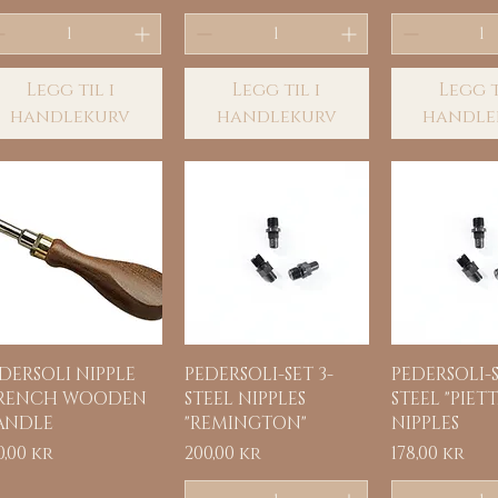
Legg til i
Legg til i
Legg t
handlekurv
handlekurv
handle
Hurtigvisning
Hurtigvisning
Hurtigvi
DERSOLI NIPPLE
PEDERSOLI-SET 3-
PEDERSOLI-S
RENCH WOODEN
STEEL NIPPLES
STEEL "PIETT
ANDLE
"REMINGTON"
NIPPLES
is
Pris
Pris
0,00 kr
200,00 kr
178,00 kr