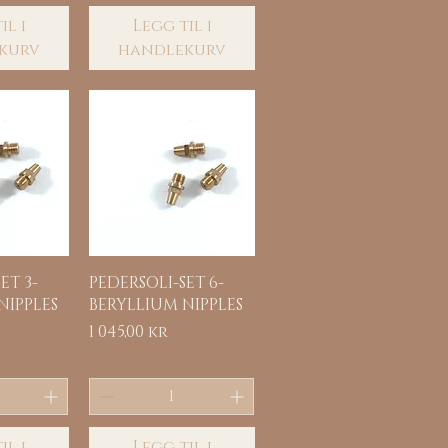
il i
Legg til i
kurv
handlekurv
sning
Hurtigvisning
ET 3-
PEDERSOLI-SET 6-
NIPPLES
BERYLLIUM NIPPLES
Pris
1 045,00 kr
il i
Legg til i