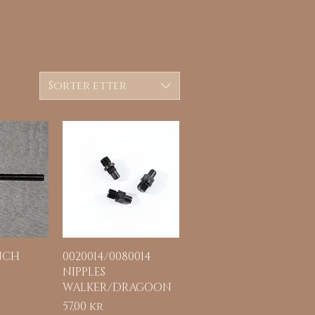
Sorter etter
sning
Hurtigvisning
NCH
0020014/0080014
NIPPLES
WALKER/DRAGOON
Pris
57,00 kr