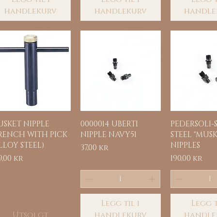
handlekurv
handlekurv
handle
Hurtigvisning
Hurtigvisning
Hurtigvi
SKET NIPPLE
0000014 UBERTI
PEDERSOLI-S
RENCH WITH PICK
NIPPLE NAVY51
STEEL "MUSK
LLOY STEEL)
NIPPLES
Pris
37,00 kr
is
Pris
9,00 kr
190,00 kr
Legg til i
Legg t
Utsolgt
handlekurv
handle