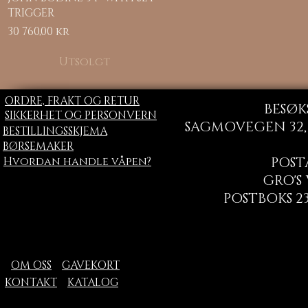
TRIGGER
Pris
30 760,00 kr
Utsolgt
ORDRE, FRAKT OG RETUR
BESØK
SIKKERHET OG PERSONVERN
SAGMOVEGEN 32, 
BESTILLINGSSKJEMA
BØRSEMAKER
Hvordan handle våpen?
POST
GRO'S
POSTBOKS 23
OM OSS
GAVEKORT
KONTAKT
KATALOG