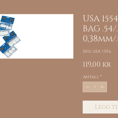
USA 155
BAG .54/
0,38mm/.
SKU: USA 1554
Pr
119,00 kr
Antall
*
Legg ti