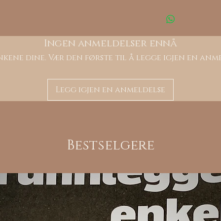
Ingen anmeldelser ennå
kene dine. Vær den første til å legge igjen en anm
Legg igjen en anmeldelse
Bestselgere