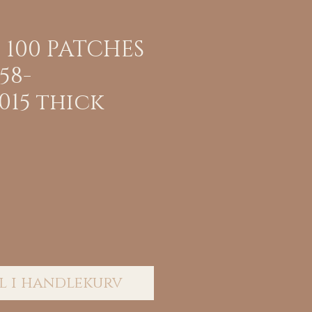
4 100 PATCHES
.58-
015 thick
is
l i handlekurv