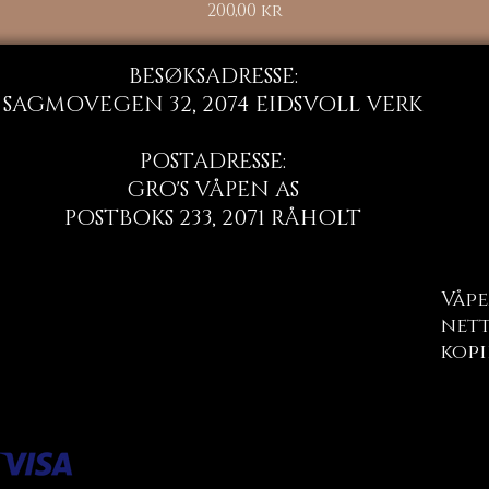
Pris
200,00 kr
BESØKSADRESSE:
SAGMOVEGEN 32, 2074 EIDSVOLL VERK
POSTADRESSE:
GRO'S VÅPEN AS
POSTBOKS 233, 2071 RÅHOLT
Våpe
nett
kopi