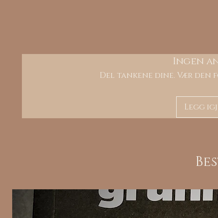
Ingen a
Del tankene dine. Vær den f
Legg ig
Be