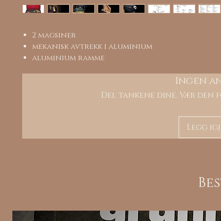
2 magsiner
mekanisk avtrekk i aluminium
aluminium ramme
Ingen a
Del tankene dine. Vær den f
Legg ig
Be