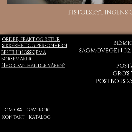
H
PISTOLSKYTINGENS
ORDRE, FRAKT OG RETUR
BESØK
SIKKERHET OG PERSONVERN
SAGMOVEGEN 32, 
BESTILLINGSSKJEMA
BØRSEMAKER
Hvordan handle våpen?
POST
GRO'S
POSTBOKS 23
OM OSS
GAVEKORT
KONTAKT
KATALOG