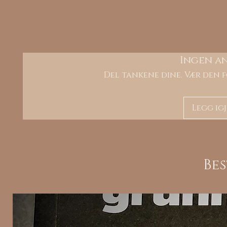
Ingen a
Del tankene dine. Vær den f
Legg ig
Be