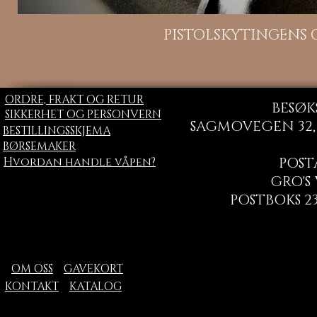
H
PISTOLSKYTINGENS
ORDRE, FRAKT OG RETUR
BESØK
SIKKERHET OG PERSONVERN
SAGMOVEGEN 32, 
BESTILLINGSSKJEMA
BØRSEMAKER
Hvordan handle våpen?
POST
GRO'S
POSTBOKS 23
OM OSS
GAVEKORT
KONTAKT
KATALOG