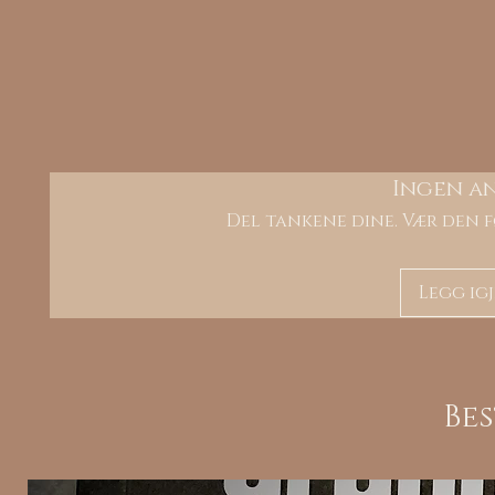
Ingen a
Del tankene dine. Vær den f
Legg ig
Be