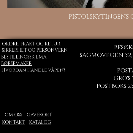
H
PISTOLSKYTINGENS
ORDRE, FRAKT OG RETUR
BESØK
SIKKERHET OG PERSONVERN
SAGMOVEGEN 32, 
BESTILLINGSSKJEMA
BØRSEMAKER
Hvordan handle våpen?
POST
GRO'S
POSTBOKS 23
OM OSS
GAVEKORT
KONTAKT
KATALOG