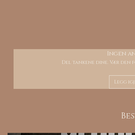
Ingen a
Del tankene dine. Vær den f
Legg ig
Be