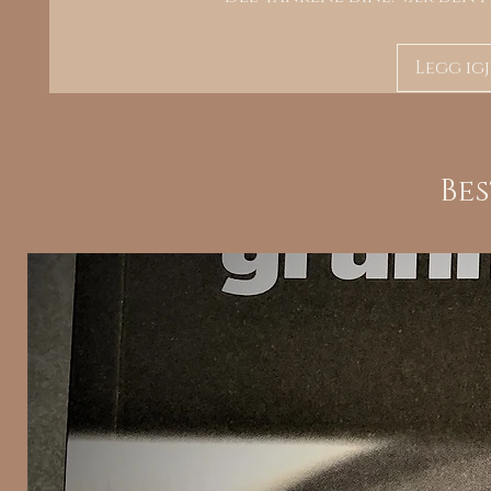
Legg ig
Be