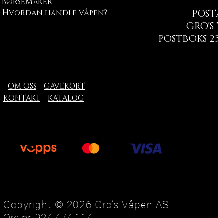
BØRSEMAKER
Hvordan handle våpen?
POST
GRO'S
POSTBOKS 23
OM OSS
GAVEKORT
KONTAKT
KATALOG
Copyright © 2026 Gro’s Våpen AS
Org.nr.:924 474 114