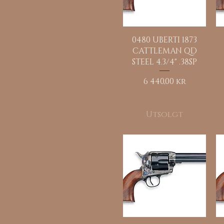
Hurtigvisning
0480 UBERTI 1873
CATTLEMAN QD
STEEL 4.3/4" .38SP
Pris
6 440,00 kr
Utsolgt