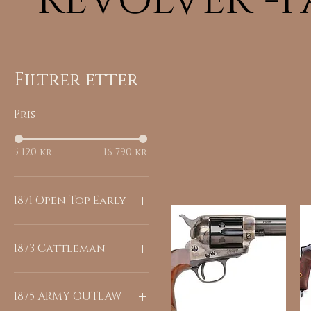
REVOLVER -
Filtrer etter
Pris
5 120 kr
16 790 kr
1871 Open Top Early
X59694
1873 Cattleman
UY6105
UZ6372
1875 ARMY OUTLAW