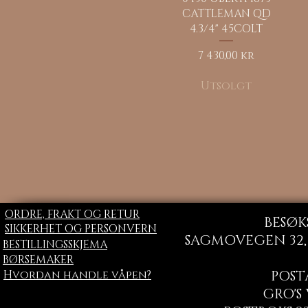
CATTLEMAN QD
4.3/4" 45COLT
Pris
7 430,00 kr
Utsolgt
ORDRE, FRAKT OG RETUR
BESØK
SIKKERHET OG PERSONVERN
SAGMOVEGEN 32, 
BESTILLINGSSKJEMA
BØRSEMAKER
Hvordan handle våpen?
POST
GRO'S