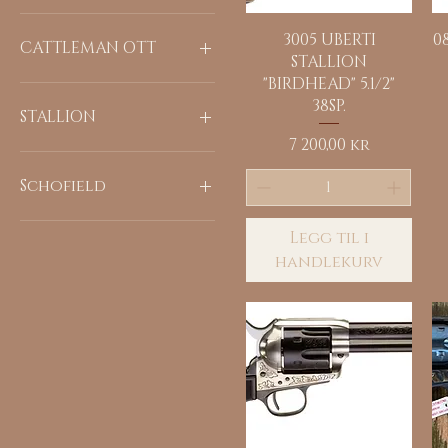
U29617
Hurtigvisning
3005 UBERTI
0
U81746
CATTLEMAN OTT
STALLION
"BIRDHEAD" 5.1/2"
UN7111
38SP.
STALLION
Pris
7 200,00 kr
UM1072
Schofield
F19057
Legg til i
handlekurv