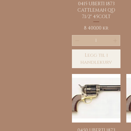
Hurtigvisning
0415 UBERTI 1873
CATTLEMAN QD
7.1/2" 45COLT
Pris
8 400,00 kr
Legg til i
handlekurv
Hurtigvisning
0450 UBERTI 1873