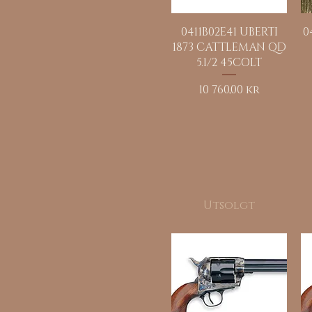
Hurtigvisning
0411B02E41 UBERTI
0
1873 CATTLEMAN QD
5.1/2 45COLT
Pris
10 760,00 kr
Utsolgt