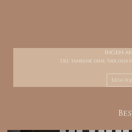
Ingen a
Del tankene dine. Vær den f
Legg ig
Be