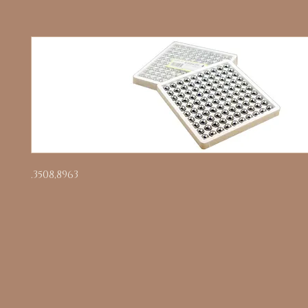
.350
8,89
63