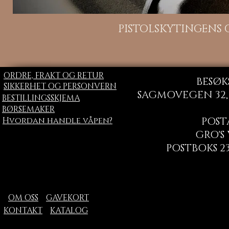
H
PISTOLSKYTINGENS
ORDRE, FRAKT OG RETUR
BESØK
SIKKERHET OG PERSONVERN
SAGMOVEGEN 32, 
BESTILLINGSSKJEMA
BØRSEMAKER
Hvordan handle våpen?
POST
GRO'S
POSTBOKS 23
OM OSS
GAVEKORT
KONTAKT
KATALOG