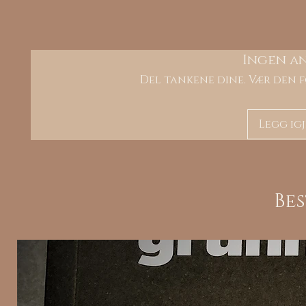
Ingen a
Del tankene dine. Vær den f
Legg ig
Be