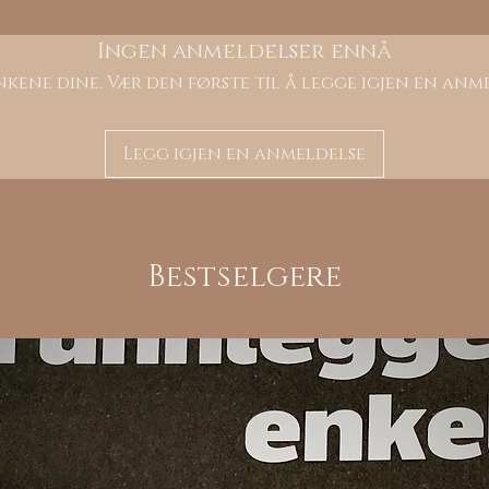
Ingen anmeldelser ennå
kene dine. Vær den første til å legge igjen en anm
Legg igjen en anmeldelse
Bestselgere