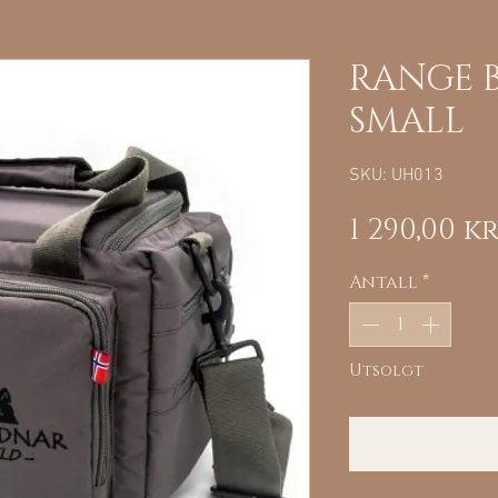
RANGE B
SMALL
SKU: UH013
1 290,00 k
Antall
*
Utsolgt
Varsle 