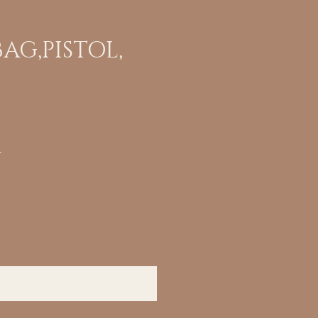
AG,PISTOL,
Pris
r
når tilgjengelig