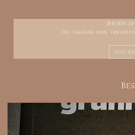
Ingen a
Del tankene dine. Vær den f
Legg ig
Be