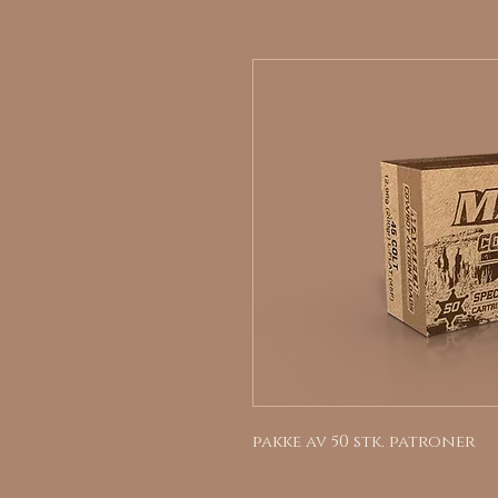
pakke av 50 stk. patroner