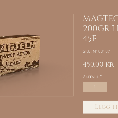
MAGTECH
200GR 
45F
SKU: M103107
P
450,00 kr
Antall
*
Legg ti