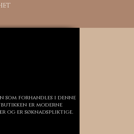
HET
n som forhandles i denne
butikken er moderne
er og er søknadspliktige.