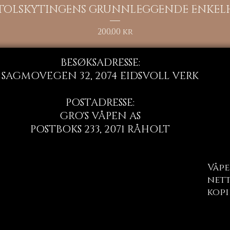
Hurtigvisning
STOLSKYTINGENS GRUNNLEGGENDE ENKEL
Pris
200,00 kr
BESØKSADRESSE:
SAGMOVEGEN 32, 2074 EIDSVOLL VERK
POSTADRESSE:
GRO'S VÅPEN AS
POSTBOKS 233, 2071 RÅHOLT
Våpe
nett
kopi