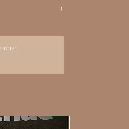
ort og legitimasjon
 post@grosvapen.com
i bestilling.
eldelse.