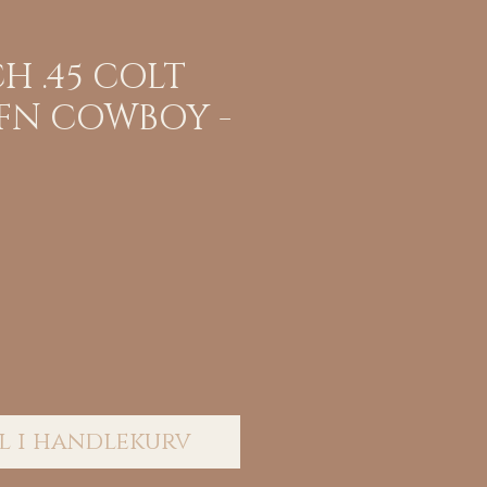
 .45 COLT
LFN COWBOY -
ris
l i handlekurv