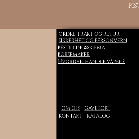
PI
ORDRE, FRAKT OG RETUR
SIKKERHET OG PERSONVERN
BESTILLINGSSKJEMA
BØRSEMAKER
Hvordan handle våpen?
OM OSS
GAVEKORT
KONTAKT
KATALOG