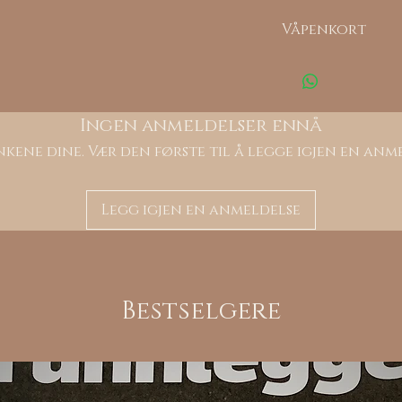
Våpenkort
Kopi av våpenk
sendes e-post
eller som bilde 
Ingen anmeldelser ennå
kene dine. Vær den første til å legge igjen en anm
Legg igjen en anmeldelse
Bestselgere