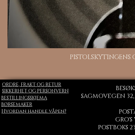
H
PISTOLSKYTINGENS
ORDRE, FRAKT OG RETUR
BESØK
SIKKERHET OG PERSONVERN
SAGMOVEGEN 32, 
BESTILLINGSSKJEMA
BØRSEMAKER
Hvordan handle våpen?
POST
GRO'S
POSTBOKS 23