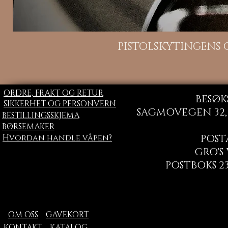
H
PISTOLSKYTINGENS
ORDRE, FRAKT OG RETUR
BESØK
SIKKERHET OG PERSONVERN
SAGMOVEGEN 32, 
BESTILLINGSSKJEMA
BØRSEMAKER
Hvordan handle våpen?
POST
GRO'S
POSTBOKS 23
OM OSS
GAVEKORT
KONTAKT
KATALOG