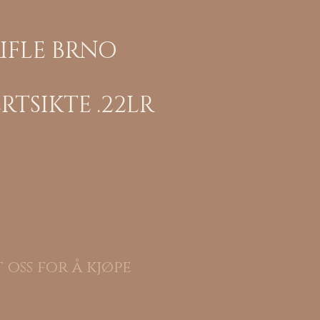
IFLE BRNO
RTSIKTE .22LR
 oss for å kjøpe