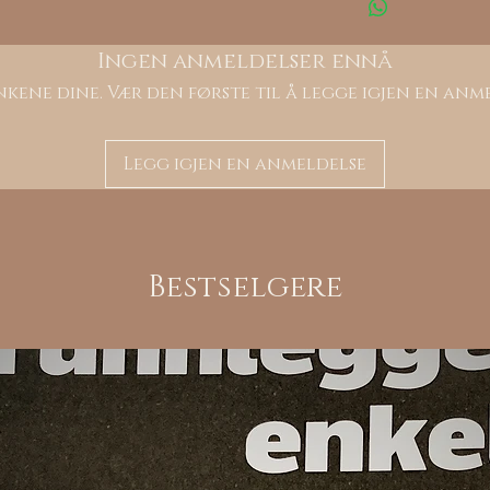
Ingen anmeldelser ennå
kene dine. Vær den første til å legge igjen en anm
Legg igjen en anmeldelse
Bestselgere