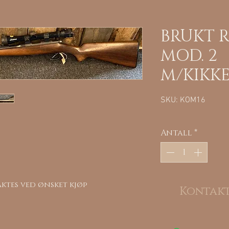
BRUKT R
MOD. 2
M/KIKKE
SKU: KOM16
Antall
*
ktes ved ønsket kjøp
Kontakt