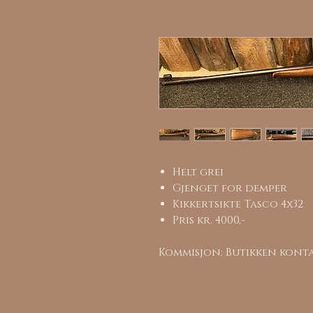
Helt grei
Gjenget for demper
Kikkertsikte Tasco 4x32
Pris kr. 4000,-
Kommisjon: Butikken konta