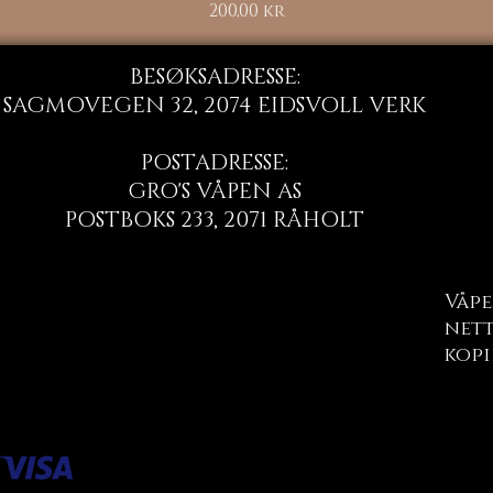
Pris
200,00 kr
BESØKSADRESSE:
SAGMOVEGEN 32, 2074 EIDSVOLL VERK
POSTADRESSE:
GRO'S VÅPEN AS
POSTBOKS 233, 2071 RÅHOLT
Våpe
nett
kopi