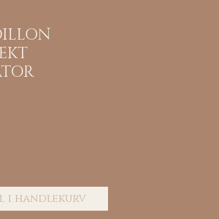
DILLON
EKT
ATOR
Pris
l i handlekurv