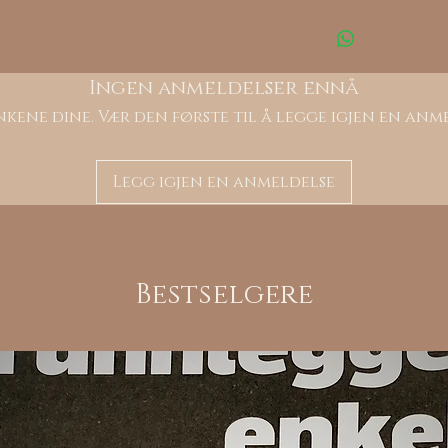
Ingen anmeldelser ennå
kene dine. Vær den første til å legge igjen en anm
Legg igjen en anmeldelse
Bestselgere