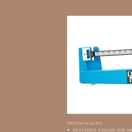
Nesten som ny.
kruttskål følger ikke m