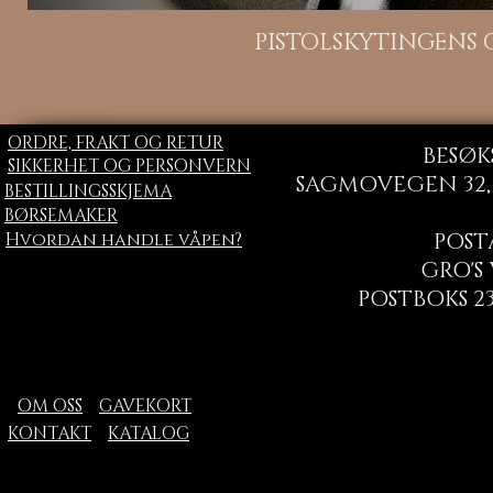
H
PISTOLSKYTINGENS
ORDRE, FRAKT OG RETUR
BESØK
SIKKERHET OG PERSONVERN
SAGMOVEGEN 32, 
BESTILLINGSSKJEMA
BØRSEMAKER
Hvordan handle våpen?
POST
GRO'S
POSTBOKS 23
OM OSS
GAVEKORT
KONTAKT
KATALOG