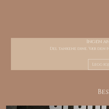
Ingen a
Del tankene dine. Vær den f
Legg ig
Be