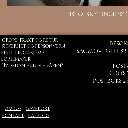
H
PISTOLSKYTINGENS
ORDRE, FRAKT OG RETUR
BESØK
SIKKERHET OG PERSONVERN
SAGMOVEGEN 32, 
BESTILLINGSSKJEMA
BØRSEMAKER
Hvordan handle våpen?
POST
GRO'S
POSTBOKS 23
OM OSS
GAVEKORT
KONTAKT
KATALOG