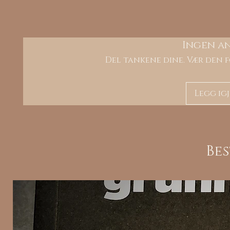
Ingen a
Del tankene dine. Vær den f
Legg ig
Be