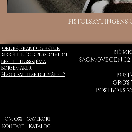
H
PISTOLSKYTINGENS
ORDRE, FRAKT OG RETUR
BESØK
SIKKERHET OG PERSONVERN
SAGMOVEGEN 32, 
BESTILLINGSSKJEMA
BØRSEMAKER
Hvordan handle våpen?
POST
GRO'S
POSTBOKS 23
OM OSS
GAVEKORT
KONTAKT
KATALOG