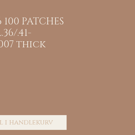
6 100 PATCHES
36/.41-
.007 thick
is
l i handlekurv