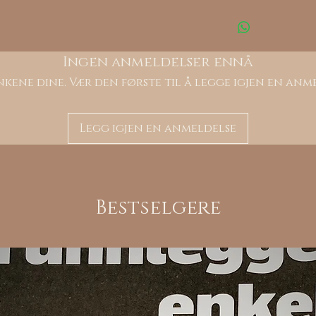
Ingen anmeldelser ennå
kene dine. Vær den første til å legge igjen en anm
Legg igjen en anmeldelse
Bestselgere