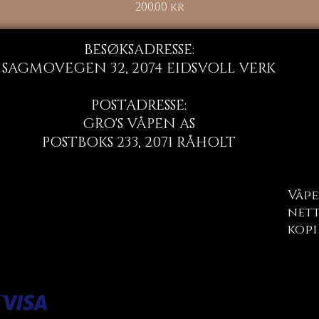
Pris
200,00 kr
BESØKSADRESSE:
SAGMOVEGEN 32, 2074 EIDSVOLL VERK
POSTADRESSE:
GRO'S VÅPEN AS
POSTBOKS 233, 2071 RÅHOLT
Våpe
nett
kopi