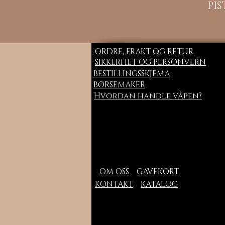
PI
ORDRE, FRAKT OG RETUR
SIKKERHET OG PERSONVERN
BESTILLINGSSKJEMA
BØRSEMAKER
Hvordan handle våpen?
OM OSS
GAVEKORT
KONTAKT
KATALOG