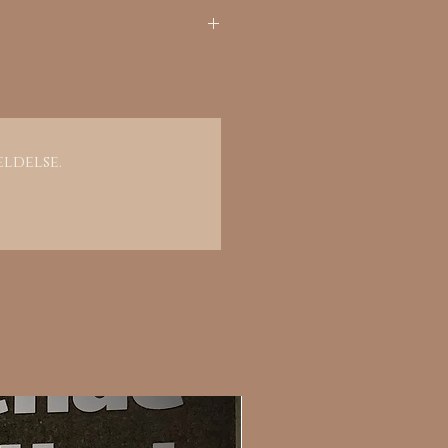
STANDARD
OLD WEST
ANTIQUE PATINA
eldelse.
FINISH REV.
COIN FINISH
HARDENING
CHARCOAL BLUE
FINISH
HAND RUBBED OIL
ON SELECTED
WOOD
WHITE FINISH FOR