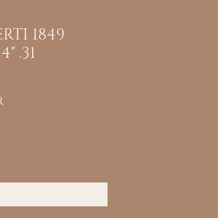
RTI 1849
" .31
Pris
r
når tilgjengelig