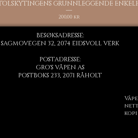
Hurtigvisning
STOLSKYTINGENS GRUNNLEGGENDE ENKEL
Pris
200,00 kr
BESØKSADRESSE:
SAGMOVEGEN 32, 2074 EIDSVOLL VERK
POSTADRESSE:
GRO'S VÅPEN AS
POSTBOKS 233, 2071 RÅHOLT
Våpe
nett
kopi