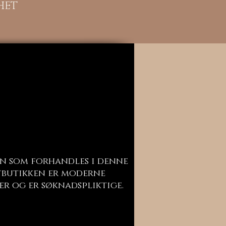
HET
n som forhandles i denne
butikken er moderne
er og er søknadspliktige.