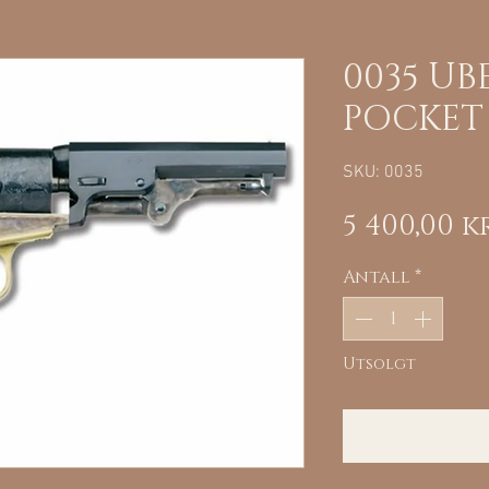
0035 UBE
POCKET 4
SKU: 0035
5 400,00 k
Antall
*
Utsolgt
Varsle 