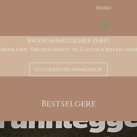
Finish
000:
A00:
Ingen anmeldelser ennå
kene dine. Vær den første til å legge igjen en anm
B02:
Legg igjen en anmeldelse
C00:
Bestselgere
G08:
W00: